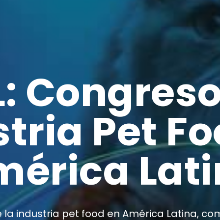
: Congreso
tria Pet F
érica Lat
e la industria pet food en América Latina, 