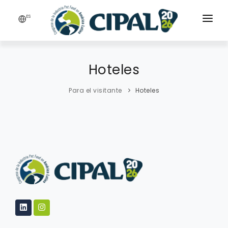
ES
NOSOTROS
REGISTRO
Hoteles
PRECONGRESO
Para el visitante
Hoteles
PARA EL VISITANTE
PARA EL EXPOSITOR
PROGRAMA
PATROCINADORES
CONTACTO
COMUNICACIÓN